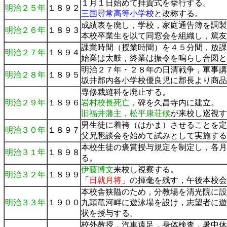
１月１日始めて拝賀式を挙行する。
明治２５年
１８９２
三国尋常高等小学校
と改称する。
成績表を廃し，学校，家庭通告簿を調製
明治２６年
１８９３
本校卒業生を以て同窓会を組織し，篤友
課業時間（授業時間）を４５分間，放課
明治２７年
１８９４
始業は太鼓，終業は振令を鳴らし合図と
明治２７年・２８年の日清戦争，軍事講
明治２８年
１８９５
坂井郡内各小学校優良児に郡長より商品
専修裁縫科を廃止する。
明治２９年
１８９６
岩村校長死亡
，碑を久昌寺内に建立。
旧福井藩主，松平康荘候
が来校し巡視す
男生徒に着袴（はかま）させることを定
明治３０年
１８９７
父兄懇談会を始めて試みとして実施する
本校生徒の褒賞授与規定を制定し，各月
明治３１年
１８９８
る。
伊藤博文
来校し視察する。
明治３２年
１８９９
「
日就月将
」の揮毫を残す，午後本校会
本校舎狭隘のため，分教場を清光院に設
明治３３年
１９００
九頭竜河畔に遊泳場を設け，志望者に遊
状を授与する。
校外教授，汽車遠足，身体検査，暑中休