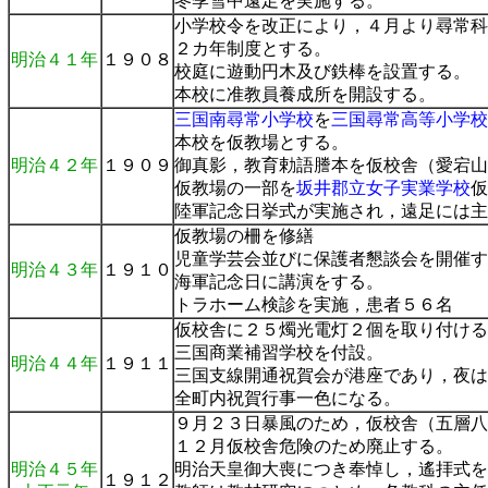
冬季雪中遠足を実施する。
小学校令を改正により，４月より尋常科
２カ年制度とする。
明治４１年
１９０８
校庭に遊動円木及び鉄棒を設置する。
本校に准教員養成所を開設する。
三国南尋常小学校
を
三国尋常高等小学校
本校を仮教場とする。
明治４２年
１９０９
御真影，教育勅語謄本を仮校舎（愛宕山
仮教場の一部を
坂井郡立女子実業学校
仮
陸軍記念日挙式が実施され，遠足には主
仮教場の柵を修繕
児童学芸会並びに保護者懇談会を開催す
明治４３年
１９１０
海軍記念日に講演をする。
トラホーム検診を実施，患者５６名
仮校舎に２５燭光電灯２個を取り付ける
三国商業補習学校を付設。
明治４４年
１９１１
三国支線開通祝賀会が港座であり，夜は
全町内祝賀行事一色になる。
９月２３日暴風のため，仮校舎（五層八
１２月仮校舎危険のため廃止する。
明治４５年
明治天皇御大喪につき奉悼し，遙拝式を
１９１２