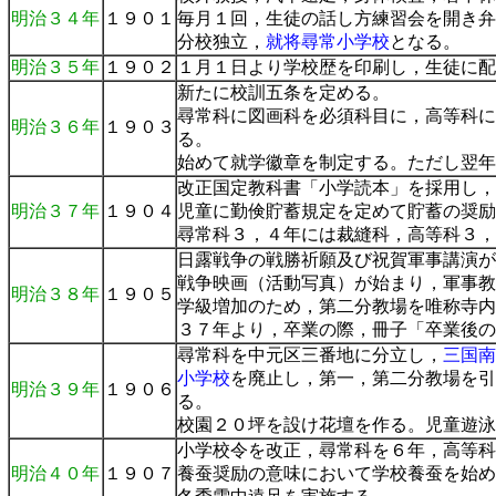
明治３４年
１９０１
毎月１回，生徒の話し方練習会を開き弁
分校独立，
就将尋常小学校
となる。
明治３５年
１９０２
１月１日より学校歴を印刷し，生徒に配
新たに校訓五条を定める。
尋常科に図画科を必須科目に，高等科に
明治３６年
１９０３
る。
始めて就学徽章を制定する。ただし翌年
改正国定教科書「小学読本」を採用し，
明治３７年
１９０４
児童に勤倹貯蓄規定を定めて貯蓄の奨励
尋常科３，４年には裁縫科，高等科３，
日露戦争の戦勝祈願及び祝賀軍事講演が
戦争映画（活動写真）が始まり，軍事教
明治３８年
１９０５
学級増加のため，第二分教場を唯称寺内
３７年より，卒業の際，冊子「卒業後の
尋常科を中元区三番地に分立し，
三国南
小学校
を廃止し，第一，第二分教場を引
明治３９年
１９０６
る。
校園２０坪を設け花壇を作る。児童遊泳
小学校令を改正，尋常科を６年，高等科
明治４０年
１９０７
養蚕奨励の意味において学校養蚕を始め