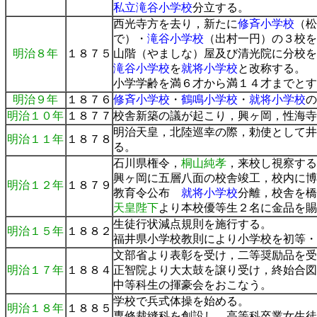
私立滝谷小学校
分立する。
西光寺方を去り，新たに
修斉小学校
（松
で）・
滝谷小学校
（出村一円）の３校を
明治８年
１８７５
山階（やましな）屋及び清光院に分校を
滝谷小学校
を
就将小学校
と改称する。
小学学齢を満６才から満１４才までとす
明治９年
１８７６
修斉小学校
・
鶴鳴小学校
・
就将小学校
の
明治１０年
１８７７
校舎新築の議が起こり，興ヶ岡，性海寺
明治天皇，北陸巡幸の際，勅使として井
明治１１年
１８７８
る。
石川県権令，
桐山純孝
，来校し視察する
興ヶ岡に五層八面の校舎竣工，校内に博
明治１２年
１８７９
教育令公布
就将小学校
分離，校舎を橋
天皇陛下
より本校優等生２名に金品を賜
生徒行状減点規則を施行する。
明治１５年
１８８２
福井県小学校教則により小学校を初等・
文部省より表彰を受け，二等奨励品を受
明治１７年
１８８４
正智院より大太鼓を譲り受け，終始合図
中等科生の揮豪会をおこなう。
学校で兵式体操を始める。
明治１８年
１８８５
専修裁縫科を創設し，高等科卒業女生徒