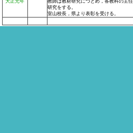
大正元年
教師は教材研究につとめ，各教科の主任
研究をする。
室山校長，県より表彰を受ける。
a
a