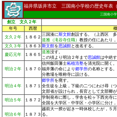
福井県坂井市立 三国南小学校の歴史年表
三国南小学
創立 文久２年
年号
西暦
三国湊に
斯文館
創設する。（上西区 多
文久２年
１８６２
道雅（滝谷寺住職）
教授の任にあたり，
文久３年
１８６３
斯文館
を
思誠館
と改名する。
道雅
没す。
慶応元年
１８６５
この頃より明治２年まで
思誠館
は中絶す
信州飯田藩士
柘植浩塾
を清光院に開く。
明治２年
１８７０
福井藩の命により
郷学所
の名称とする。
分教場を唯称寺に設ける。
郷学所
を廃す。
明治４年
１８７１
全生徒を上級，下級の二つにわけ尋（つ
文部省が設けられ，長官として文部卿が
学制発布に際し，学舎を松ヶ下西光寺に
明治５年
１８７２
全国を大学区・中学区・小学区に分け，
越前大一揆が起き一時休校したが，５月
明治６年
１８７３
る。