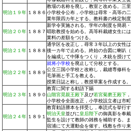
教場の名称を廃し，教室と改める。三里
明治１９年
１８８６
小学校令公布，小学校は尋常・高等の二
業年限四カ年とする。教科書の検定制度
新学令実施される。学年の制度を簡易・
明治２０年
１８８７
唱歌教授を始める。高等科裁縫女生には
業料の差額をつける。
通学区を改正し，尋常３年以上の女性は
明治２１年
１８８８
後一カ年で止める。終始の合図に喇叭（
を編成して中隊をつくり，木銃を授けて
就将小学校
を廃止して分校とする。
公立三国小学校と改称し，裁縫専修科を
明治２２年
１８８９
毛筆画と手工を教える。
授業日誌と称し，教授草案を作成する。
教育に関する勅語下賜
明治２３年
１８９０
山階宮晃親王殿下
及び
若宮菊磨王殿下
，
小学校令全面改正，小学校設立者は市町
教育勅語謄本を拝受し，奉読式を挙行す
明治天皇
並びに
皇后陛下
の御真影を奉戴
明治２４年
１８９１
監生を設けて教師の雑務を補助する。ま
宿浦にて大運動会を催す。桟敷を作り来